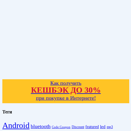
Как получить
КЕШБЭК ДО 30%
при покупке в Интернете!
Теги
Android
bluetooth
led
featured
Discount
mp3
Code Coupon