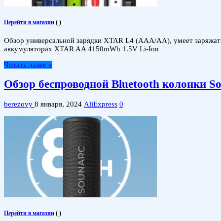
Перейти в магазин
(
)
Обзор универсальной зарядки XTAR L4 (AAA/AA), умеет заряжать
аккумуляторах XTAR AA 4150mWh 1.5V Li-Ion
Читать далее »
Обзор беспроводной Bluetooth колонки S
berezovy
8 января, 2024
AliExpress
0
Перейти в магазин
(
)