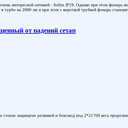
чень интересной оптикой - Sofirn IF19. Однако при этом фонарь и
 в турбо на 2000 лм и при этом с короткой трубкой фонарь станов
щенный от падений сетап
ого стекло защищено резинкой и боксмод под 2*21700 весь прорез