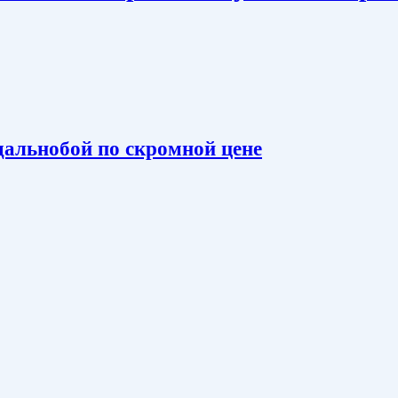
асн
дальнобой по скромной цене