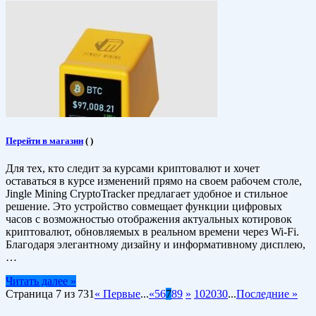
Перейти в магазин
(
)
Для тех, кто следит за курсами криптовалют и хочет
оставаться в курсе изменений прямо на своем рабочем столе,
Jingle Mining CryptoTracker предлагает удобное и стильное
решение. Это устройство совмещает функции цифровых
часов с возможностью отображения актуальных котировок
криптовалют, обновляемых в реальном времени через Wi-Fi.
Благодаря элегантному дизайну и информативному дисплею,
…
Читать далее »
Страница 7 из 731
« Первые
...
«
5
6
7
8
9
»
10
20
30
...
Последние »