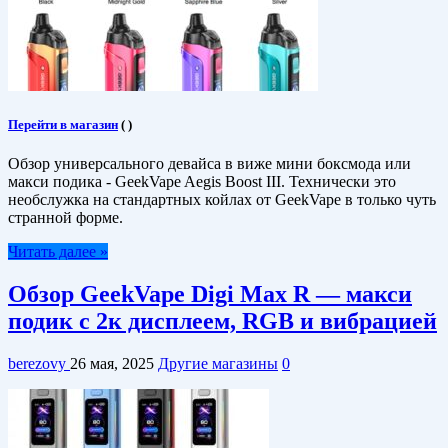
Перейти в магазин
(
)
Обзор универсального девайса в виже мини боксмода или
макси подика - GeekVape Aegis Boost III. Технически это
необслужка на стандартных койлах от GeekVape в только чуть
странной форме.
Читать далее »
Обзор GeekVape Digi Max R — макси
подик с 2к дисплеем, RGB и вибрацией
berezovy
26 мая, 2025
Другие магазины
0