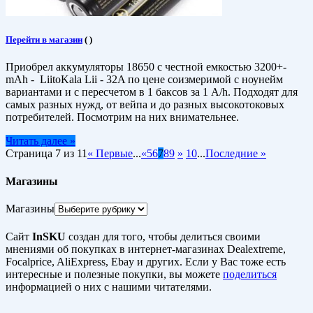
Перейти в магазин
(
)
Приобрел аккумуляторы 18650 с честной емкостью 3200+-
mAh - LiitoKala Lii - 32A по цене соизмеримой с ноунейм
вариантами и с пересчетом в 1 баксов за 1 A/h. Подходят для
самых разных нужд, от вейпа и до разных высокотоковых
потребителей. Посмотрим на них внимательнее.
Читать далее »
Страница 7 из 11
« Первые
...
«
5
6
7
8
9
»
10
...
Последние »
Магазины
Магазины
Сайт
InSKU
создан для того, чтобы делиться своими
мнениями об покупках в интернет-магазинах Dealextreme,
Focalprice, AliExpress, Ebay и других. Если у Вас тоже есть
интересные и полезные покупки, вы можете
поделиться
информацией о них с нашими читателями.