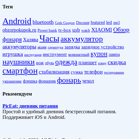
Теги
Android
bluetooth
led
featured
Discount
mp3
Code Coupon
Обзор
XIAOMI
obzorpokupok.ru
usb
tv-box
Power bank
watch
Часы
аккумулятор
фонаря
Халява
аккумуляторы
зарядка
зарядное устройство
акция
гарнитура
купон
игрушка
инструмент
лампа
компактный
инструкция
наушники
одежда
скидка
планшет
нож
обувь
плеер
смартфон
стабилизация
телефон
сумка
тестирование
фонарь
фонарик
чехол
украшение
флешка
Рекомендуем
PicEat: дневник питания
Простой и удобный дневник безстрессовый питания.
Поддерживает iOS и Android.