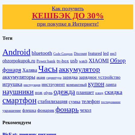
Как получить
КЕШБЭК ДО 30%
при покупке в Интернете!
Теги
Android
bluetooth
led
featured
Discount
mp3
Code Coupon
Обзор
XIAOMI
obzorpokupok.ru
usb
tv-box
Power bank
watch
Часы
аккумулятор
фонаря
Халява
аккумуляторы
зарядка
зарядное устройство
акция
гарнитура
купон
игрушка
инструмент
лампа
компактный
инструкция
наушники
одежда
скидка
планшет
нож
обувь
плеер
смартфон
стабилизация
телефон
сумка
тестирование
фонарь
фонарик
чехол
украшение
флешка
Рекомендуем
PicEat: дневник питания