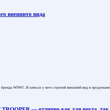
го внешнего вида
ва бренда WIWU. В плюсах у него строгий внешний вид и продуман
ROOPER — отлично как для ноута, так и