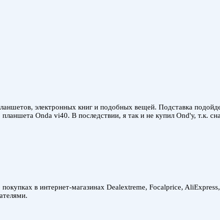
аншетов, электронных книг и подобных вещей. Подставка подойдет, 
ланшета Onda vi40. В последствии, я так и не купил Ond'у, т.к. с
покупках в интернет-магазинах Dealextreme, Focalprice, AliExpress
ателями.