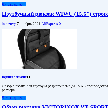
Читать далее »
Ноутбучный рюкзак WIWU (15.6″) строго
berezovy
7 ноября, 2021
AliExpress
0
Перейти в магазин
(
)
Обзор рюкзака для ноутбука (с диагональю до 15.6") производст
размеры.
Читать далее »
Обзор рюкзака VICTORINOX VX SPORT T