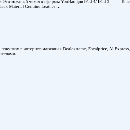
Black Это кожаный чехол от фирмы YooBao для iPad 4/ IPad 3. Тепе
lack Material Genuine Leather …
покупках в интернет-магазинах Dealextreme, Focalprice, AliExpress
ателями.