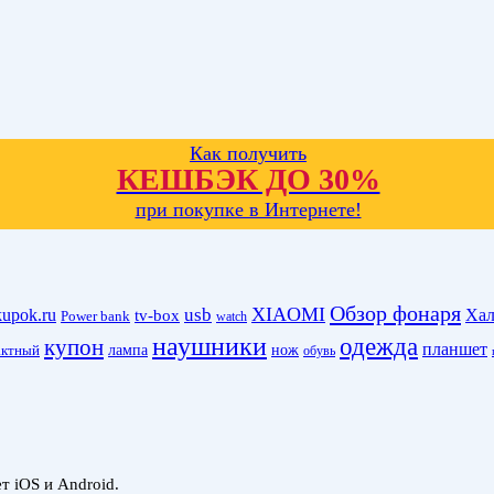
Как получить
КЕШБЭК ДО 30%
при покупке в Интернете!
Обзор фонаря
XIAOMI
kupok.ru
usb
Хал
tv-box
Power bank
watch
наушники
одежда
купон
планшет
лампа
нож
актный
обувь
 iOS и Android.