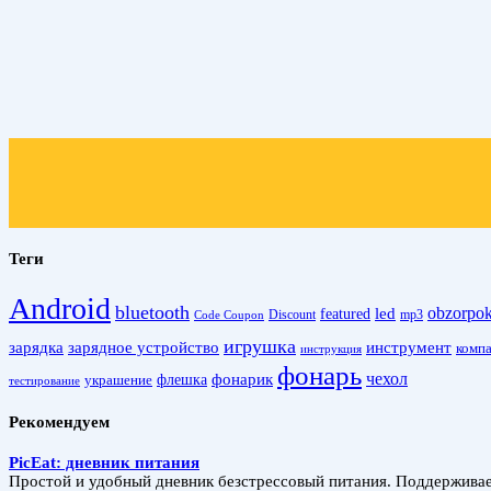
Теги
Android
bluetooth
obzorpo
led
featured
Discount
mp3
Code Coupon
игрушка
зарядка
зарядное устройство
инструмент
комп
инструкция
фонарь
фонарик
чехол
украшение
флешка
тестирование
Рекомендуем
PicEat: дневник питания
Простой и удобный дневник безстрессовый питания. Поддерживает