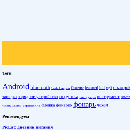
Теги
Android
bluetooth
obzorpo
led
featured
Discount
mp3
Code Coupon
игрушка
зарядка
зарядное устройство
инструмент
комп
инструкция
фонарь
фонарик
чехол
украшение
флешка
тестирование
Рекомендуем
PicEat: дневник питания