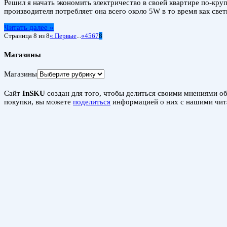
Решил я начать экономить электричество в своей квартире по-кру
производителя потребляет она всего около 5W в то время как свет
Читать далее »
Страница 8 из 8
« Первые
...
«
4
5
6
7
8
Магазины
Магазины
Сайт
InSKU
создан для того, чтобы делиться своими мнениями об 
покупки, вы можете
поделиться
информацией о них с нашими чит