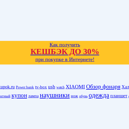
Как получить
КЕШБЭК ДО 30%
при покупке в Интернете!
Обзор фонаря
XIAOMI
kupok.ru
usb
Хал
tv-box
Power bank
watch
наушники
одежда
купон
планшет
лампа
нож
актный
обувь