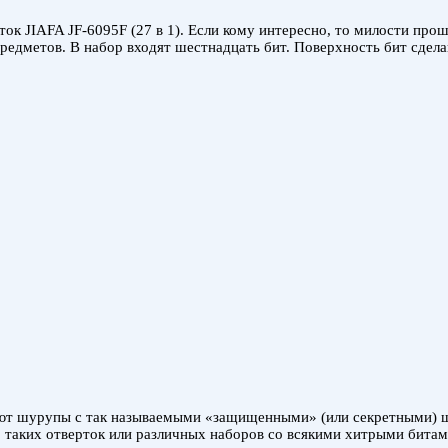
ток JIAFA JF-6095F (27 в 1). Если кому интересно, то милости пр
предметов. В набор входят шестнадцать бит. Поверхность бит сдел
уют шурупы с так называемыми «защищенными» (или секретными) шл
но таких отверток или различных наборов со всякими хитрыми бита