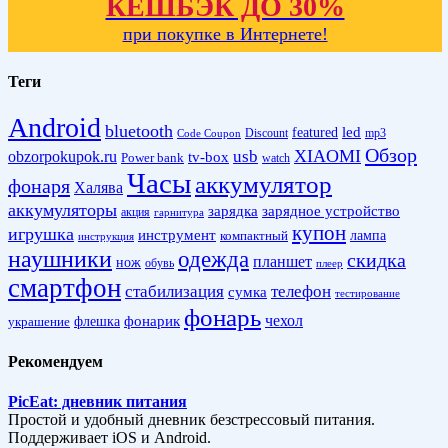
КЕШБЭК ДО 30%
при покупке в Интернете!
Теги
Android
bluetooth
led
featured
Discount
mp3
Code Coupon
Обзор
XIAOMI
obzorpokupok.ru
usb
tv-box
Power bank
watch
Часы
аккумулятор
фонаря
Халява
аккумуляторы
зарядка
зарядное устройство
акция
гарнитура
купон
игрушка
инструмент
лампа
компактный
инструкция
наушники
одежда
скидка
планшет
нож
обувь
плеер
смартфон
стабилизация
телефон
сумка
тестирование
фонарь
фонарик
чехол
украшение
флешка
Рекомендуем
PicEat: дневник питания
Простой и удобный дневник безстрессовый питания.
Поддерживает iOS и Android.