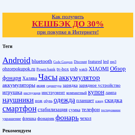
Как получить
КЕШБЭК ДО 30%
при покупке в Интернете!
Теги
Android
bluetooth
led
featured
Discount
mp3
Code Coupon
Обзор
XIAOMI
obzorpokupok.ru
usb
tv-box
Power bank
watch
Часы
аккумулятор
фонаря
Халява
аккумуляторы
зарядка
зарядное устройство
акция
гарнитура
купон
игрушка
инструмент
лампа
компактный
инструкция
наушники
одежда
скидка
планшет
нож
обувь
плеер
смартфон
стабилизация
телефон
сумка
тестирование
фонарь
фонарик
чехол
украшение
флешка
Рекомендуем