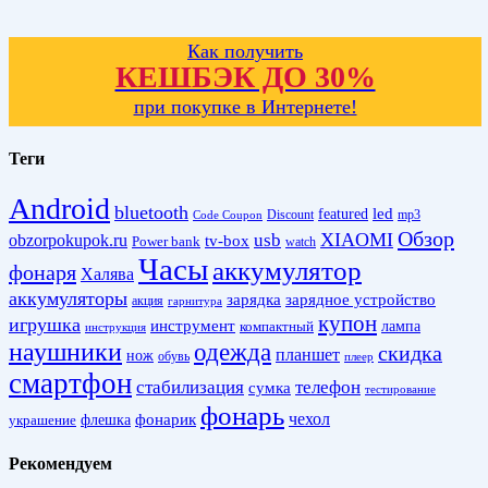
Как получить
КЕШБЭК ДО 30%
при покупке в Интернете!
Теги
Android
bluetooth
led
featured
Discount
mp3
Code Coupon
Обзор
XIAOMI
obzorpokupok.ru
usb
tv-box
Power bank
watch
Часы
аккумулятор
фонаря
Халява
аккумуляторы
зарядка
зарядное устройство
акция
гарнитура
купон
игрушка
инструмент
лампа
компактный
инструкция
наушники
одежда
скидка
планшет
нож
обувь
плеер
смартфон
стабилизация
телефон
сумка
тестирование
фонарь
фонарик
чехол
украшение
флешка
Рекомендуем