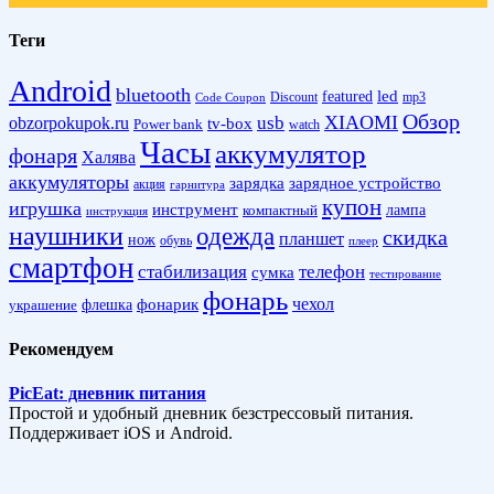
Теги
Android
bluetooth
led
featured
Discount
mp3
Code Coupon
Обзор
XIAOMI
obzorpokupok.ru
usb
tv-box
Power bank
watch
Часы
аккумулятор
фонаря
Халява
аккумуляторы
зарядка
зарядное устройство
акция
гарнитура
купон
игрушка
инструмент
лампа
компактный
инструкция
наушники
одежда
скидка
планшет
нож
обувь
плеер
смартфон
стабилизация
телефон
сумка
тестирование
фонарь
фонарик
чехол
украшение
флешка
Рекомендуем
PicEat: дневник питания
Простой и удобный дневник безстрессовый питания.
Поддерживает iOS и Android.