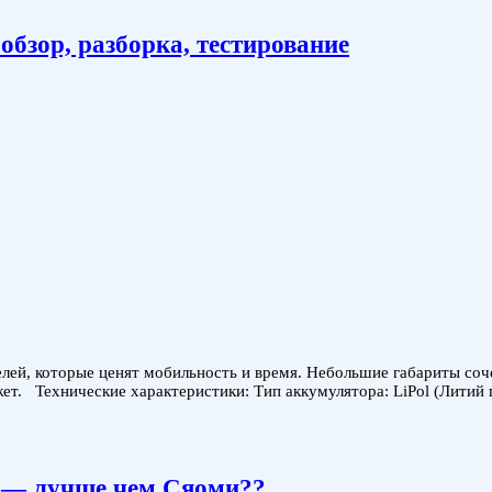
обзор, разборка, тестирование
ей, которые ценят мобильность и время. Небольшие габариты соче
жет. Технические характеристики: Тип аккумулятора: LiPol (Лити
 — лучше чем Сяоми??