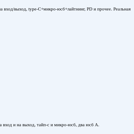
а вход/выход, type-C+микро-юсб+лайтнинг, PD и прочее. Реальная
вход и на выход, тайп-с и микро-юсб, два юсб А.