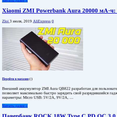
Читать далее »
Xiaomi ZMI Powerbank Aura 20000 мА·ч: 
Zloi
3 июля, 2019
AliExpress
0
Перейти в магазин
(
)
Внешний аккумулятор ZMI Aura QB822 разработан для пользовател
позволяет максимально быстро зарядить свой разрядившийся гад
параметры: Micro USB: 5V/2A, 9V/2A, …
Читать далее »
Павербанк ROCK 18W Type C PD QC 3.0