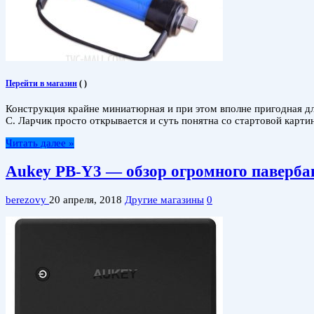
Перейти в магазин
(
)
Конструкция крайне миниатюрная и при этом вполне пригодная для
C. Ларчик просто открывается и суть понятна со стартовой картин
Читать далее »
Aukey PB-Y3 — обзор огромного павербан
berezovy
20 апреля, 2018
Другие магазины
0