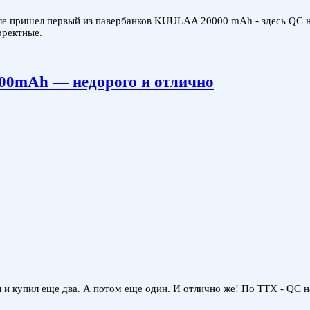
сле пришел первый из павербанков KUULAA 20000 mAh - здесь QC н
орректные.
00mAh — недорого и отлично
 купил еще два. А потом еще один. И отлично же! По ТТХ - QC на 