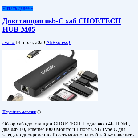
Читать далее »
Докстанция usb-C хаб CHOETECH
HUB-M05
avano
13 июля, 2020
AliExpress
0
Перейти в магазин
(
)
Обзор хаба-докстанции CHOETECH. Поддержка 4K HDMI,
два usb 3.0, Ethernet 1000 Мбит/с и 1 порт USB Type-C для
зарядки одновременно То есть можно на юсб тайп-с навешать