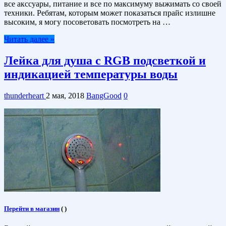
все акссуары, питание и все по максимуму выжимать со своей
техники. Ребятам, которым может показаться прайс излишне
высоким, я могу посоветовать посмотреть на …
Читать далее »
Лейка для душа с RGB подсветкой и
индикацией температуры воды
thunderheart
2 мая, 2018
BangGood
0
Перейти в магазин
(
)