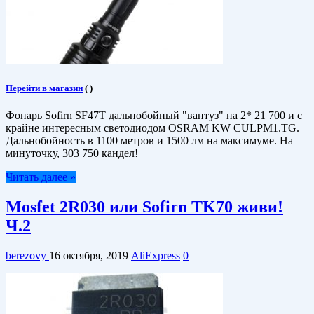
Перейти в магазин
(
)
Фонарь Sofirn SF47T дальнобойный "вантуз" на 2* 21 700 и с
крайне интересным светодиодом OSRAM KW CULPM1.TG.
Дальнобойность в 1100 метров и 1500 лм на максимуме. На
минуточку, 303 750 кандел!
Читать далее »
Mosfet 2R030 или Sofirn TK70 живи!
Ч.2
berezovy
16 октября, 2019
AliExpress
0