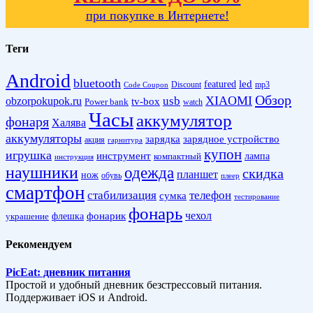
при покупке в Интернете!
Теги
Android
bluetooth
led
featured
Discount
mp3
Code Coupon
Обзор
XIAOMI
obzorpokupok.ru
usb
tv-box
Power bank
watch
Часы
аккумулятор
фонаря
Халява
аккумуляторы
зарядка
зарядное устройство
акция
гарнитура
купон
игрушка
инструмент
лампа
компактный
инструкция
наушники
одежда
скидка
планшет
нож
обувь
плеер
смартфон
стабилизация
телефон
сумка
тестирование
фонарь
фонарик
чехол
украшение
флешка
Рекомендуем
PicEat: дневник питания
Простой и удобный дневник безстрессовый питания.
Поддерживает iOS и Android.