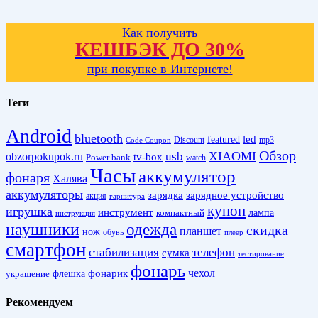
Как получить
КЕШБЭК ДО 30%
при покупке в Интернете!
Теги
Android
bluetooth
led
featured
Discount
mp3
Code Coupon
Обзор
XIAOMI
obzorpokupok.ru
usb
tv-box
Power bank
watch
Часы
аккумулятор
фонаря
Халява
аккумуляторы
зарядка
зарядное устройство
акция
гарнитура
купон
игрушка
инструмент
лампа
компактный
инструкция
наушники
одежда
скидка
планшет
нож
обувь
плеер
смартфон
стабилизация
телефон
сумка
тестирование
фонарь
фонарик
чехол
украшение
флешка
Рекомендуем