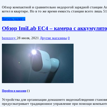
Обзор компактной и сравнительно недорогой зарядной станции A
котел в квартире. Но в то же время емкость станции всего лишь 5
Читать далее »
Обзор ImiLab EC4 – камера с аккумулят
berezovy
28 июля, 2021
Другие магазины
0
Перейти в магазин
(
)
Устройства для организации домашнего видеонаблюдения становят
предусматривает традиционное управление при помощи компьютер