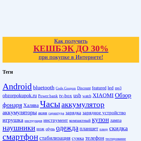
Как получить
КЕШБЭК ДО 30%
при покупке в Интернете!
Теги
Android
bluetooth
led
featured
Discount
mp3
Code Coupon
Обзор
XIAOMI
obzorpokupok.ru
usb
tv-box
Power bank
watch
Часы
аккумулятор
фонаря
Халява
аккумуляторы
зарядка
зарядное устройство
акция
гарнитура
купон
игрушка
инструмент
лампа
компактный
инструкция
наушники
одежда
скидка
планшет
нож
обувь
плеер
смартфон
стабилизация
телефон
сумка
тестирование