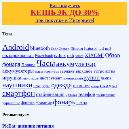
Как получить
КЕШБЭК ДО 30%
при покупке в Интернете!
Теги
Android
bluetooth
led
featured
Discount
mp3
Code Coupon
Обзор
XIAOMI
obzorpokupok.ru
usb
tv-box
Power bank
watch
Часы
аккумулятор
фонаря
Халява
аккумуляторы
зарядка
зарядное устройство
акция
гарнитура
купон
игрушка
инструмент
лампа
компактный
инструкция
наушники
одежда
скидка
планшет
нож
обувь
плеер
смартфон
стабилизация
телефон
сумка
тестирование
фонарь
фонарик
чехол
украшение
флешка
Рекомендуем
PicEat: дневник питания