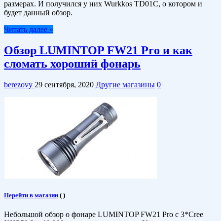
размерах. И получился у них Wurkkos TD01C, о котором и
будет данный обзор.
Читать далее »
Обзор LUMINTOP FW21 Pro и как
сломать хороший фонарь
berezovy
29 сентября, 2020
Другие магазины
0
Перейти в магазин
(
)
Небольшой обзор о фонаре LUMINTOP FW21 Pro с 3*Cree