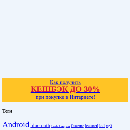
Как получить
КЕШБЭК ДО 30%
при покупке в Интернете!
Теги
Android
bluetooth
led
featured
Discount
mp3
Code Coupon