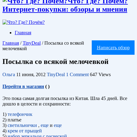
Что? Где? Почём?
Интернет-покупки: обзоры и мнения
Главная
Главная
/
TinyDeal
/
Посылка со всякой
Написать обзор
мелочевкой
Посылка со всякой мелочевкой
Ольга
11 июня, 2012
TinyDeal
1 Comment
647 Views
Перейти в магазин
(
)
Это пока самая долгая посылка из Китая. Шла 45 дней. Все
дошло в целости и сохранности:
1)
телефончик
2) платье
3)
светильнички
,
еще
и
еще
4)
крем от прыщей
5)
набор зеркальце с расческой