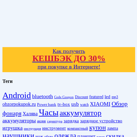
Как получить
КЕШБЭК ДО 30%
при покупке в Интернете!
Теги
Android
bluetooth
led
featured
Discount
mp3
Code Coupon
Обзор
XIAOMI
obzorpokupok.ru
usb
tv-box
Power bank
watch
Часы
аккумулятор
фонаря
Халява
аккумуляторы
зарядка
зарядное устройство
акция
гарнитура
купон
игрушка
инструмент
лампа
компактный
инструкция
наушники
одежда
скидка
планшет
нож
обувь
плеер