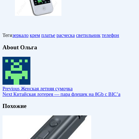
Теги
зеркало
крем
платье
расческа
светильник
телефон
About Ольга
Previous
Женская летняя сумочка
Next
Китайская лотерея — пара флешек на 8Gb с BIC’а
Похожие