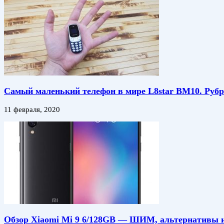
Самый маленький телефон в мире L8star BM10. Ру
11 февраля, 2020
Обзор Xiaomi Mi 9 6/128GB — ШИМ, альтернативы и