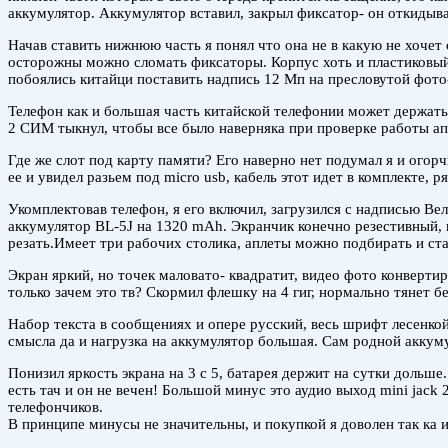
аккумулятор. Аккумулятор вставил, закрыл фиксатор- он откидыва
Начав ставить нижнюю часть я понял что она не в какую не хочет 
осторожны можно сломать фиксаторы. Корпус хоть и пластиковый
побоялись китайци поставить надпись 12 Мп на пресловутой фото
Телефон как и большая часть китайской телефонии может держать
2 СИМ тыкнул, чтобы все было наверняка при проверке работы апп
Где же слот под карту памяти? Его наверно нет подумал я и огорч
ее и увидел разьем под micro usb, кабель этот идет в комплекте, р
Укомплектовав телефон, я его включил, загрузился с надписью Ве
аккумулятор BL-5J на 1320 mAh. Экранчик конечно резестивный, 
резать.Имеет три рабочих столика, аплеты можно подбирать и ста
Экран яркий, но точек маловато- квадратит, видео фото конверти
только зачем это тв? Скормил флешку на 4 гиг, нормально тянет б
Набор текста в сообщениях и опере русский, весь шрифт лесенкой,
смысла да и нагрузка на аккумулятор большая. Сам родной аккумул
Понизил яркость экрана на 3 с 5, батарея держит на сутки дольше
есть тач и он не вечен! Большой минус это аудио выход mini jac
телефончиков.
В принципе минусы не значительны, и покупкой я доволен так ка 