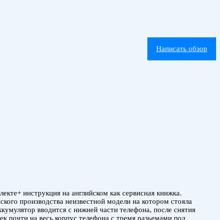
Написать обзор
екте+ инструкция на английском как сервисная книжка.
ского производства неизвестной модели на котором стояла
ккумулятор вводится с нижней части телефона, после снятия
сек почти на весь корпус телефона с тремя разьемами под