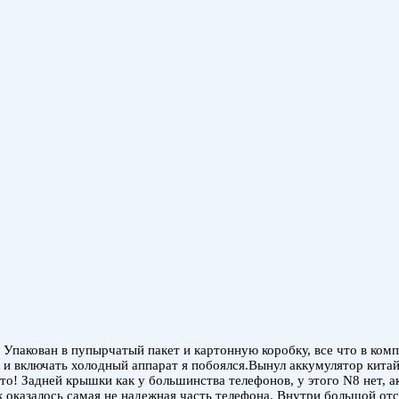
акован в пупырчатый пакет и картонную коробку, все что в компл
 и включать холодный аппарат я побоялся.Вынул аккумулятор китай
 то! Задней крышки как у большинства телефонов, у этого N8 нет, а
ак оказалось самая не надежная часть телефона. Внутри большой от