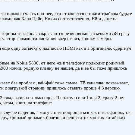
ести нижнюю часть под нее, кто столкнется с таким траблом будьте
акими как Карл Цейс, Нокиа соответственно, Н8 и даже не
 стороны телефона, закрываются резиновыми затычками :)Я сразу
гулятор громкости-листания вверх-вниз, кнопку камеры.
ел еще одну затычку с надписью HDMI как и в оригинале, сдергнул
обные на Nokia 5800, от него же к телефону подходит родимый
n900 нокии, родную пленку не нашел, да и ее бы тоже пришлось
ывает без проблем, вай-фай тоже самое. ТВ каналики показывает,
ги с загрузкой страниц, пришлось ставить проще 4.3 версию.
сим, активна только одна. Я пользую или 1 или 2, сразу 2 нет
, игры, книги на телефоне.
в случае падения, я могу с ним попрощаться как с телефоном, тач
амеру, хриплый динамик-болезнь и недостаток многих китайских