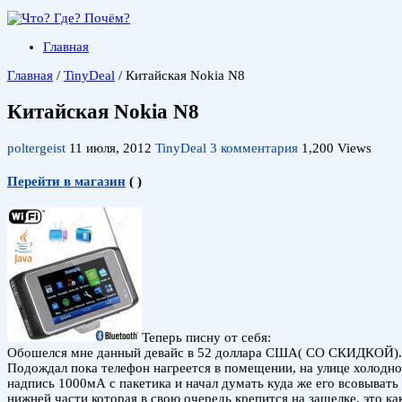
Главная
Главная
/
TinyDeal
/
Китайская Nokia N8
Китайская Nokia N8
poltergeist
11 июля, 2012
TinyDeal
3 комментария
1,200 Views
Перейти в магазин
(
)
Теперь писну от себя:
Обошелся мне данный девайс в 52 доллара США( СО СКИДКОЙ). Уп
Подождал пока телефон нагреется в помещении, на улице холодно
надпись 1000мА с пакетика и начал думать куда же его всовывать
нижней части которая в свою очередь крепится на защелке, это к