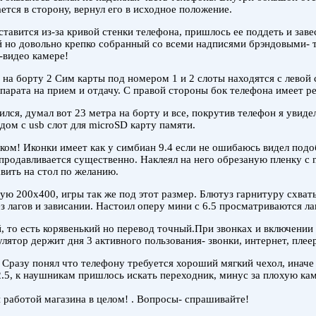
ется в сторону, вернул его в исходное положение.
ставится из-за кривой стенки телефона, пришлось ее поддеть и зав
 но довольно крепко собранный со всеми надписями брэндовыми- т
-видео камере!
 на борту 2 Сим карты под номером 1 и 2 слоты находятся с левой
арата на прием и отдачу. С правой стороны бок телефона имеет ре
ился, думал вот 23 метра на борту и все, покрутив телефон я увид
ядом с usb слот для microSD карту памяти.
лком! Иконки имеет как у симбиан 9.4 если не ошибаюсь видел под
продавливается существенно. Наклеял на него обрезаную пленку с 
вить на стол по желанию.
рую 200х400, игры так же под этот размер. Блютуз гарнитуру схват
ез лагов и зависании. Настоил оперу мини с 6.5 просматриваются ла
 то есть корявенький но перевод точный.При звонках и включении 2 
ятор держит дня 3 активного пользования- звонки, интернет, плеер
. Сразу понял что телефону требуется хороший мягкий чехол, иначе 
k 2.5, к наушникам пришлось искать переходник, минус за плохую к
и работой магазина в целом! . Вопросы- спрашивайте!