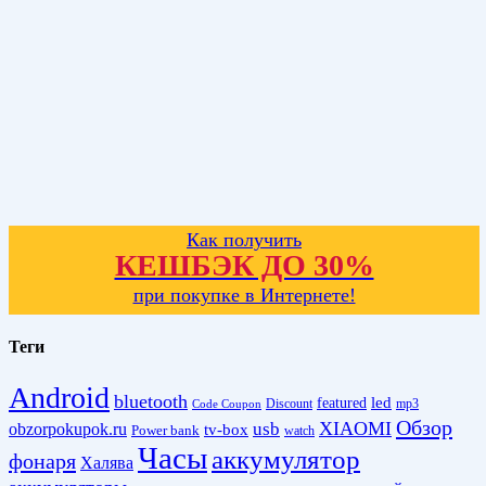
Как получить
КЕШБЭК ДО 30%
при покупке в Интернете!
Теги
Android
bluetooth
led
featured
Discount
mp3
Code Coupon
Обзор
XIAOMI
obzorpokupok.ru
usb
tv-box
Power bank
watch
Часы
аккумулятор
фонаря
Халява