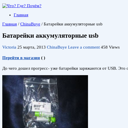
Главная
Главная
/
ChinaBuye
/
Батарейки аккумуляторные usb
Батарейки аккумуляторные usb
Victoria
25 марта, 2013
ChinaBuye
Leave a comment
458 Views
Перейти в магазин
(
)
До чего дошел прогресс- уже батарейки заряжаются от USB. Это оч