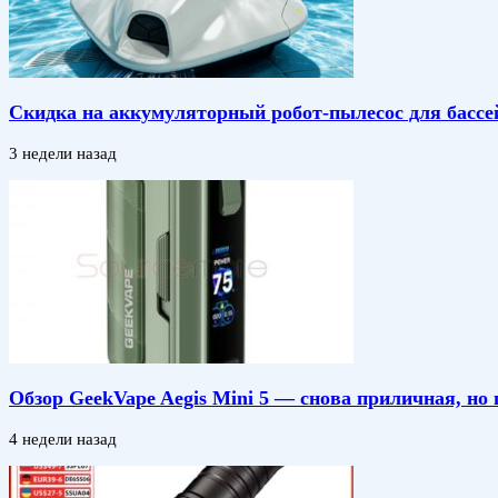
Скидка на аккумуляторный робот-пылесос для бассе
3 недели назад
Обзор GeekVape Aegis Mini 5 — снова приличная, но 
4 недели назад