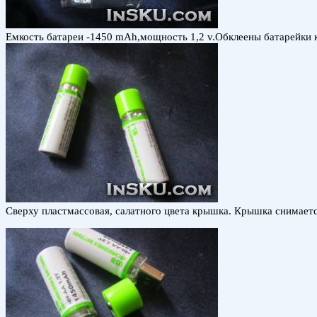
Емкость батареи -1450 mAh,мощность 1,2 v.Обклеены батарейки кл
Сверху пластмассовая, салатного цвета крышка. Крышка снимаетс