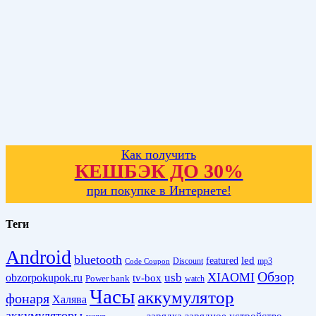
Как получить
КЕШБЭК ДО 30%
при покупке в Интернете!
Теги
Android
bluetooth
led
featured
Discount
mp3
Code Coupon
Обзор
XIAOMI
obzorpokupok.ru
usb
tv-box
Power bank
watch
Часы
аккумулятор
фонаря
Халява
аккумуляторы
зарядка
зарядное устройство