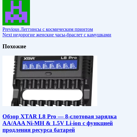
Previous
Леггинсы с космическим принтом
Next
недорогие женские часы-браслет с камушками
Похожие
Обзор XTAR L8 Pro — 8-слотовая зарядка
AA/AAA Ni-MH & 1.5V Li-ion c функцией
продления ресурса батарей