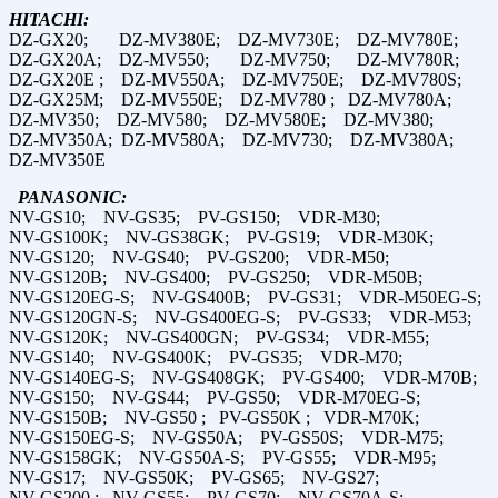
HITACHI:
DZ-GX20; DZ-MV380E; DZ-MV730E; DZ-MV780E;
DZ-GX20A; DZ-MV550; DZ-MV750; DZ-MV780R;
DZ-GX20E ; DZ-MV550A; DZ-MV750E; DZ-MV780S;
DZ-GX25M; DZ-MV550E; DZ-MV780 ; DZ-MV780A;
DZ-MV350; DZ-MV580; DZ-MV580E; DZ-MV380;
DZ-MV350A; DZ-MV580A; DZ-MV730; DZ-MV380A;
DZ-MV350E
PANASONIC:
NV-GS10; NV-GS35; PV-GS150; VDR-M30;
NV-GS100K; NV-GS38GK; PV-GS19; VDR-M30K;
NV-GS120; NV-GS40; PV-GS200; VDR-M50;
NV-GS120B; NV-GS400; PV-GS250; VDR-M50B;
NV-GS120EG-S; NV-GS400B; PV-GS31; VDR-M50EG-S;
NV-GS120GN-S; NV-GS400EG-S; PV-GS33; VDR-M53;
NV-GS120K; NV-GS400GN; PV-GS34; VDR-M55;
NV-GS140; NV-GS400K; PV-GS35; VDR-M70;
NV-GS140EG-S; NV-GS408GK; PV-GS400; VDR-M70B;
NV-GS150; NV-GS44; PV-GS50; VDR-M70EG-S;
NV-GS150B; NV-GS50 ; PV-GS50K ; VDR-M70K;
NV-GS150EG-S; NV-GS50A; PV-GS50S; VDR-M75;
NV-GS158GK; NV-GS50A-S; PV-GS55; VDR-M95;
NV-GS17; NV-GS50K; PV-GS65; NV-GS27;
NV-GS200 ; NV-GS55; PV-GS70; NV-GS70A-S;