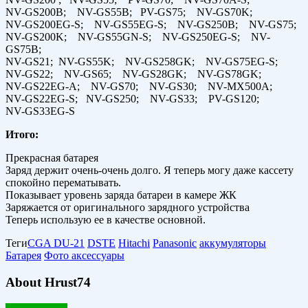
NV-GS200B; NV-GS55B; PV-GS75; NV-GS70K;
NV-GS200EG-S; NV-GS55EG-S; NV-GS250B; NV-GS75;
NV-GS200K; NV-GS55GN-S; NV-GS250EG-S; NV-
GS75B;
NV-GS21; NV-GS55K; NV-GS258GK; NV-GS75EG-S;
NV-GS22; NV-GS65; NV-GS28GK; NV-GS78GK;
NV-GS22EG-A; NV-GS70; NV-GS30; NV-MX500A;
NV-GS22EG-S; NV-GS250; NV-GS33; PV-GS120;
NV-GS33EG-S
Итого:
Прекрасная батарея
Заряд держит очень-очень долго. Я теперь могу даже кассету
спокойно перематывать.
Показывает уровень заряда батареи в камере ЖК
Заряжается от оригинального зарядного устройства
Теперь использую ее в качестве основной.
Теги
CGA DU-21
DSTE
Hitachi
Panasonic
аккумуляторы
Батарея
Фото аксессуары
About Hrust74