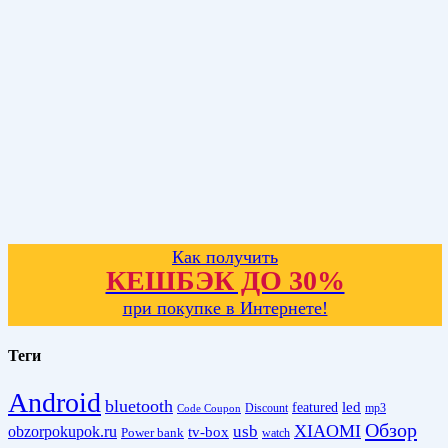
Как получить
КЕШБЭК ДО 30%
при покупке в Интернете!
Теги
Android
bluetooth
led
featured
Discount
mp3
Code Coupon
Обзор
XIAOMI
obzorpokupok.ru
usb
tv-box
Power bank
watch