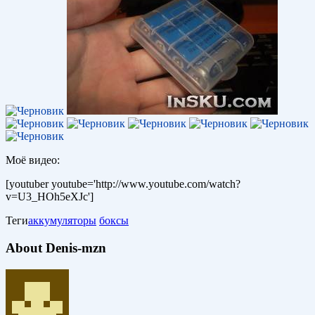
Моё видео:
[youtuber youtube='http://www.youtube.com/watch?
v=U3_HOh5eXJc']
Теги
аккумуляторы
боксы
About Denis-mzn