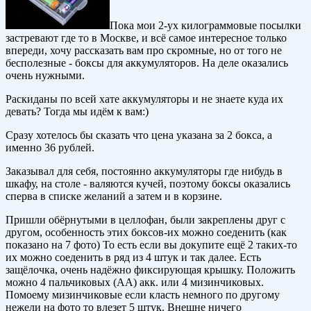
Пока мои 2-ух килограммовые посылки
застревают где то в Москве, и всё самое интересное только
впереди, хочу рассказать вам про скромные, но от того не
бесполезные - боксы для аккумуляторов. На деле оказались
очень нужными.
Раскиданы по всей хате аккумуляторы и не знаете куда их
девать? Тогда мы идём к вам:)
Сразу хотелось бы сказать что цена указана за 2 бокса, а
именно 36 рублей.
Заказывал для себя, постоянно аккумуляторы где нибудь в
шкафу, на столе - валяются кучей, поэтому боксы оказались
сперва в списке желаний а затем и в корзине.
Пришли обёрнутыми в целлофан, были закреплены друг с
другом, особенность этих боксов-их можно соеденить (как
показано на 7 фото) То есть если вы докупите ещё 2 таких-то
их можно соеденить в ряд из 4 штук и так далее. Есть
защёлочка, очень надёжно фиксирующая крышку. Положить
можно 4 пальчиковых (AA) акк. или 4 мизинчиковых.
Помоему мизинчиковые если класть немного по другому
нежели на фото то влезет 5 штук. Внешне ничего