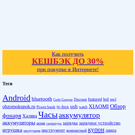
Как получить
КЕШБЭК ДО 30%
при покупке в Интернете!
Теги
Android
bluetooth
led
featured
Discount
mp3
Code Coupon
Обзор
XIAOMI
obzorpokupok.ru
usb
tv-box
Power bank
watch
Часы
аккумулятор
фонаря
Халява
аккумуляторы
зарядка
зарядное устройство
акция
гарнитура
купон
игрушка
инструмент
лампа
компактный
инструкция