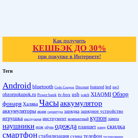
Как получить
КЕШБЭК ДО 30%
при покупке в Интернете!
Теги
Android
bluetooth
led
featured
Discount
mp3
Code Coupon
Обзор
XIAOMI
obzorpokupok.ru
usb
tv-box
Power bank
watch
Часы
аккумулятор
фонаря
Халява
аккумуляторы
зарядка
зарядное устройство
акция
гарнитура
купон
игрушка
инструмент
лампа
компактный
инструкция
наушники
одежда
скидка
планшет
нож
обувь
плеер
смартфон
стабилизация
телефон
сумка
тестирование