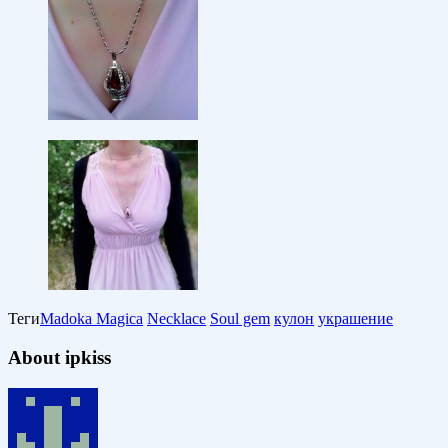
Теги
Madoka Magica
Necklace
Soul gem
кулон
украшение
About ipkiss