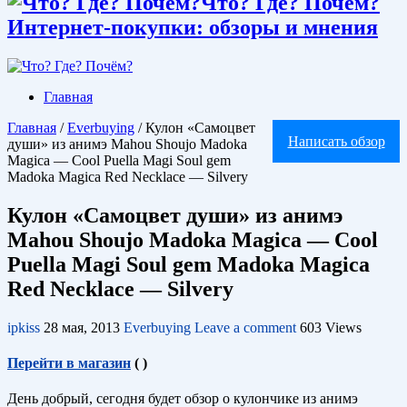
Что? Где? Почём?
Интернет-покупки: обзоры и мнения
Главная
Главная
/
Everbuying
/
Кулон «Самоцвет
Написать обзор
души» из анимэ Mahou Shoujo Madoka
Magica — Cool Puella Magi Soul gem
Madoka Magica Red Necklace — Silvery
Кулон «Самоцвет души» из анимэ
Mahou Shoujo Madoka Magica — Cool
Puella Magi Soul gem Madoka Magica
Red Necklace — Silvery
ipkiss
28 мая, 2013
Everbuying
Leave a comment
603 Views
Перейти в магазин
(
)
День добрый, сегодня будет обзор о кулончике из анимэ