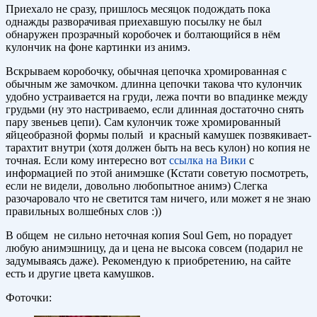
Приехало не сразу, пришлось месяцок подождать пока
однажды разворачивая приехавшую посылку не был
обнаружен прозрачный коробочек и болтающийся в нём
кулончик на фоне картинки из анимэ.
Вскрываем коробочку, обычная цепочка хромированная с
обычным же замочком. длинна цепочки такова что кулончик
удобно устраивается на груди, лежа почти во впадинке между
грудьми (ну это настриваемо, если длинная достаточно снять
пару звеньев цепи). Сам кулончик тоже хромированный
яйцеобразной формы полый и красный камушек позвякивает-
тарахтит внутри (хотя должен быть на весь кулон) но копия не
точная. Если кому интересно вот
ссылка на Вики
с
информацией по этой анимэшке (Кстати советую посмотреть,
если не видели, довольно любопытное анимэ) Слегка
разочаровало что не светится там ничего, или может я не знаю
правильных волшебных слов :))
В общем не сильно неточная копия Soul Gem, но порадует
любую анимэшницу, да и цена не высока совсем (подарил не
задумываясь даже). Рекомендую к приобретению, на сайте
есть и другие цвета камушков.
Фоточки: