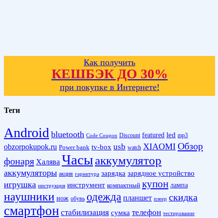
Как получить
КЕШБЭК ДО 30%
при покупке в Интернете!
Теги
Android
bluetooth
led
featured
Discount
mp3
Code Coupon
Обзор
XIAOMI
obzorpokupok.ru
usb
tv-box
Power bank
watch
Часы
аккумулятор
фонаря
Халява
аккумуляторы
зарядка
зарядное устройство
акция
гарнитура
купон
игрушка
инструмент
лампа
компактный
инструкция
наушники
одежда
скидка
планшет
нож
обувь
плеер
смартфон
стабилизация
телефон
сумка
тестирование