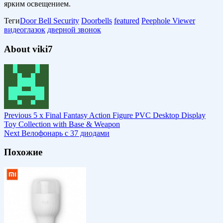
ярким освещением.
Теги
Door Bell Security
Doorbells
featured
Peephole Viewer
видеоглазок
дверной звонок
About viki7
Previous
5 x Final Fantasy Action Figure PVC Desktop Display
Toy Collection with Base & Weapon
Next
Велофонарь с 37 диодами
Похожие