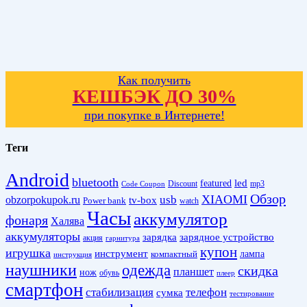
Как получить
КЕШБЭК ДО 30%
при покупке в Интернете!
Теги
Android
bluetooth
led
featured
Discount
mp3
Code Coupon
Обзор
XIAOMI
obzorpokupok.ru
usb
tv-box
Power bank
watch
Часы
аккумулятор
фонаря
Халява
аккумуляторы
зарядка
зарядное устройство
акция
гарнитура
купон
игрушка
инструмент
лампа
компактный
инструкция
наушники
одежда
скидка
планшет
нож
обувь
плеер
смартфон
стабилизация
телефон
сумка
тестирование