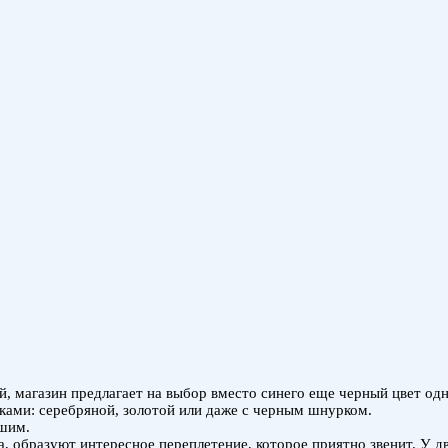
й, магазин предлагает на выбор вместо синего еще черный цвет одн
ками: серебряной, золотой или даже с черным шнурком.
ьшим.
, образуют интересное переплетение, которое приятно звенит. У дв