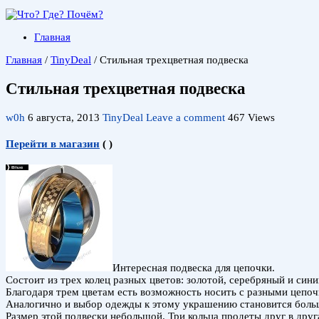
Главная
Главная
/
TinyDeal
/
Стильная трехцветная подвеска
Стильная трехцветная подвеска
w0h
6 августа, 2013
TinyDeal
Leave a comment
467 Views
Перейти в магазин
(
)
Интересная подвеска для цепочки.
Состоит из трех колец разных цветов: золотой, серебряный и сини
Благодаря трем цветам есть возможность носить с разными цепоч
Аналогично и выбор одежды к этому украшению становится бол
Размер этой подвески небольшой. Три кольца продеты друг в друга