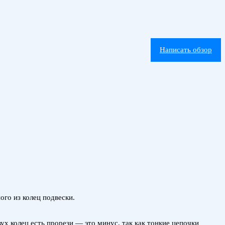
Написать обзор
ого из колец подвески.
ух колец есть прорези — это минус, так как тонкие цепочки