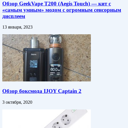
Обзор GeekVape T200 (Aegis Touch) — кит с
«самым умным» модом с огромным сенсорным
дисплеем
13 января, 2023
Обзор боксмода IJOY Captain 2
3 октября, 2020