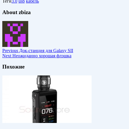
Теги
3.0
usb
кабель
About zbiza
Previous
Док-станция для Galaxy SII
Next
Неожиданно хорошая флэшка
Похожие