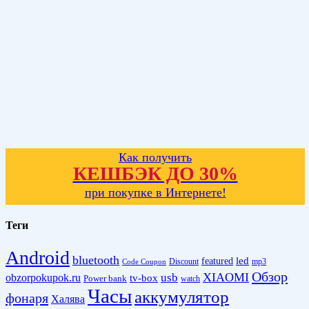
Как получить
КЕШБЭК ДО 30%
при покупке в Интернете!
Теги
Android
bluetooth
led
featured
Discount
mp3
Code Coupon
Обзор
XIAOMI
obzorpokupok.ru
usb
tv-box
Power bank
watch
Часы
аккумулятор
фонаря
Халява