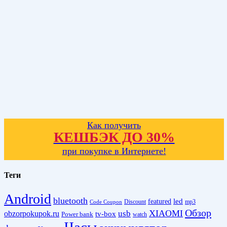
Как получить
КЕШБЭК ДО 30%
при покупке в Интернете!
Теги
Android
bluetooth
led
featured
Discount
mp3
Code Coupon
Обзор
XIAOMI
obzorpokupok.ru
usb
tv-box
Power bank
watch
Часы