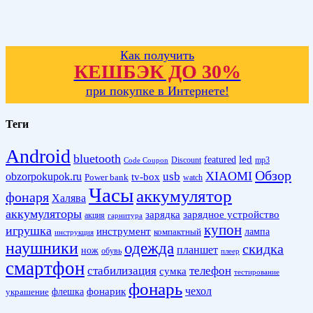
Как получить
КЕШБЭК ДО 30%
при покупке в Интернете!
Теги
Android
bluetooth
led
featured
Discount
mp3
Code Coupon
Обзор
XIAOMI
obzorpokupok.ru
usb
tv-box
Power bank
watch
Часы
аккумулятор
фонаря
Халява
аккумуляторы
зарядка
зарядное устройство
акция
гарнитура
купон
игрушка
инструмент
лампа
компактный
инструкция
наушники
одежда
скидка
планшет
нож
обувь
плеер
смартфон
стабилизация
телефон
сумка
тестирование
фонарь
фонарик
чехол
украшение
флешка