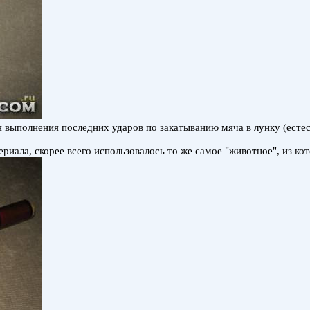
выполнения последних ударов по закатыванию мяча в лунку (естест
иала, скорее всего использовалось то же самое "животное", из кот