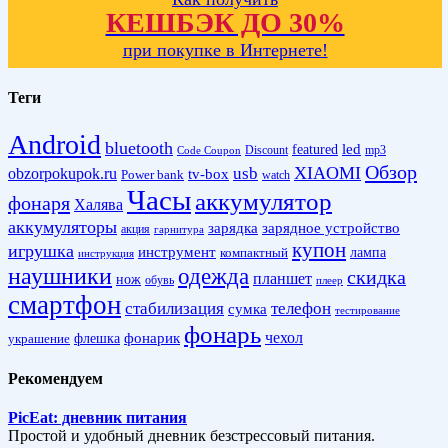
КЕШБЭК ДО 30%
при покупке в Интернете!
Теги
Android
bluetooth
led
featured
Discount
mp3
Code Coupon
Обзор
XIAOMI
obzorpokupok.ru
usb
tv-box
Power bank
watch
Часы
аккумулятор
фонаря
Халява
аккумуляторы
зарядка
зарядное устройство
акция
гарнитура
купон
игрушка
инструмент
лампа
компактный
инструкция
наушники
одежда
скидка
планшет
нож
обувь
плеер
смартфон
стабилизация
телефон
сумка
тестирование
фонарь
фонарик
чехол
украшение
флешка
Рекомендуем
PicEat: дневник питания
Простой и удобный дневник безстрессовый питания.