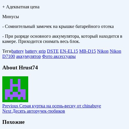
+ Адекватная цена
Минусы
- Сомнительный замочек на крышке батарейного отсека
- При разряде основного аккумулятора, который находится в
камере. Приходится снимать весь блок.
Теги
battery
battery grip
DSTE
EN-EL15
MB-D15
Nikon
Nikon
D7100
аккумулятор
Фото аксессуары
About Hrust74
Previous
Серая куртка на осень-весну от chinabuye
Next
Десять авторучек-тюбиков
Похожие