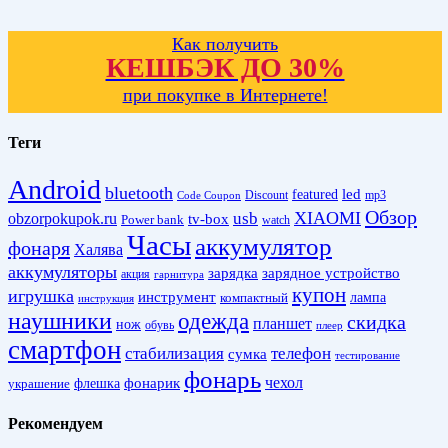
Как получить
КЕШБЭК ДО 30%
при покупке в Интернете!
Теги
Android
bluetooth
led
featured
Discount
mp3
Code Coupon
Обзор
XIAOMI
obzorpokupok.ru
usb
tv-box
Power bank
watch
Часы
аккумулятор
фонаря
Халява
аккумуляторы
зарядка
зарядное устройство
акция
гарнитура
купон
игрушка
инструмент
лампа
компактный
инструкция
наушники
одежда
скидка
планшет
нож
обувь
плеер
смартфон
стабилизация
телефон
сумка
тестирование
фонарь
фонарик
чехол
украшение
флешка
Рекомендуем