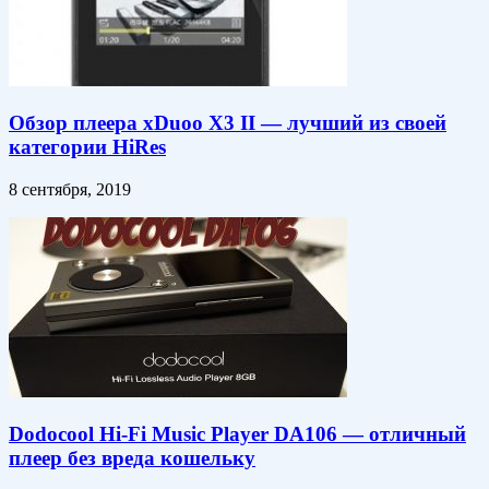
Обзор плеера xDuoo X3 II — лучший из своей
категории HiRes
8 сентября, 2019
Dodocool Hi-Fi Music Player DA106 — отличный
плеер без вреда кошельку