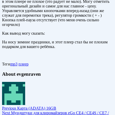
в этом плеере не плохое (это радует не мало). Могу отметить
оригинальный дизайн и самое для нас главное - цену.
Управляется удобными кнопочками вперед-назад (они же
служат для перемотки трека), регулятор громкости ( + - )
Кнопка плей-пауза отсутствует (что меня очень сильно
огорчило)
Как вывод могу сказать:
На носу зимние праздники, и этот плеер стал бы не плохим
подарком для вашего ребёнка.
Теги
mp3
плеер
About evgenraven
Previous
Карта (ADATA) 16GB
Next
Мундштуки для клиромайзеров eGo CE4 / CE4S / CE7 /