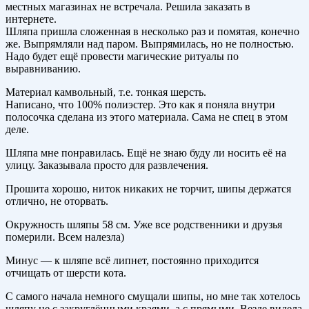
местных магазинах не встречала. Решила заказать в
интернете.
Шляпа пришла сложенная в несколько раз и помятая, конечно
же. Выпрямляли над паром. Выпрямилась, но не полностью.
Надо будет ещё провести магические ритуалы по
выравниванию.
Материал камвольный, т.е. тонкая шерсть.
Написано, что 100% полиэстер. Это как я поняла внутри
полосочка сделана из этого материала. Сама не спец в этом
деле.
Шляпа мне понравилась. Ещё не знаю буду ли носить её на
улицу. Заказывала просто для развлечения.
Прошита хорошо, ниток никаких не торчит, шипы держатся
отлично, не оторвать.
Окружность шляпы 58 см. Уже все родственники и друзья
померили. Всем налезла)
Минус — к шляпе всё липнет, постоянно приходится
отчищать от шерсти кота.
С самого начала немного смущали шипы, но мне так хотелось
шляпу не с закруглёнными краями, а с прямыми. Везде видела