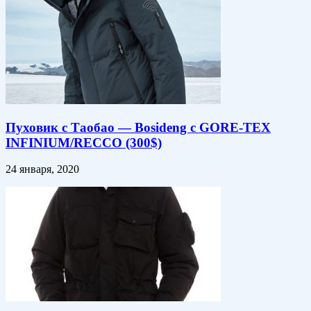
Пуховик с Таобао — Bosideng с GORE-TEX
INFINIUM/RECCO (300$)
24 января, 2020