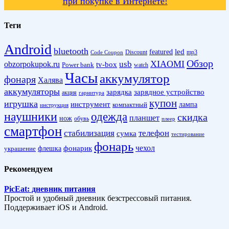
при покупке в Интернете!
Теги
Android
bluetooth
led
featured
Discount
mp3
Code Coupon
Обзор
XIAOMI
obzorpokupok.ru
usb
tv-box
Power bank
watch
Часы
аккумулятор
фонаря
Халява
аккумуляторы
зарядка
зарядное устройство
акция
гарнитура
купон
игрушка
инструмент
лампа
компактный
инструкция
наушники
одежда
скидка
планшет
нож
обувь
плеер
смартфон
стабилизация
телефон
сумка
тестирование
фонарь
фонарик
чехол
украшение
флешка
Рекомендуем
PicEat: дневник питания
Простой и удобный дневник безстрессовый питания.
Поддерживает iOS и Android.