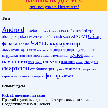
КЕШБЭК ДО 30%
при покупке в Интернете!
Теги
Android
bluetooth
led
featured
Discount
mp3
Code Coupon
Обзор
XIAOMI
obzorpokupok.ru
usb
tv-box
Power bank
watch
Часы
аккумулятор
фонаря
Халява
аккумуляторы
зарядка
зарядное устройство
акция
гарнитура
купон
игрушка
инструмент
лампа
компактный
инструкция
наушники
одежда
скидка
планшет
нож
обувь
плеер
смартфон
стабилизация
телефон
сумка
тестирование
фонарь
фонарик
чехол
украшение
флешка
Рекомендуем
PicEat: дневник питания
Простой и удобный дневник безстрессовый питания.
Поддерживает iOS и Android.