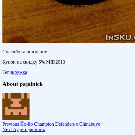
Спасибо за внимание.
Купон на скидку 5% MID2013
Теги
кружка
About pajalnick
Previous
Йо-йо Champion Defenders c Chinabuye
Next
Аудио-двойник