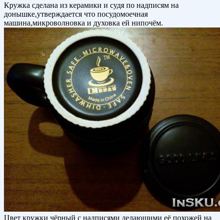
Кружка сделана из керамики и судя по надписям на
донышке,утверждается что посудомоечная
машина,микроволновка и духовка ей нипочём.
Цвет кружки чёрный с надписями делающими её похожей на