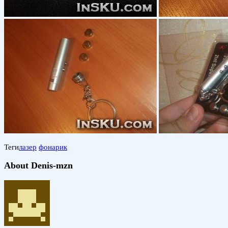
Теги
лазер
фонарик
About Denis-mzn