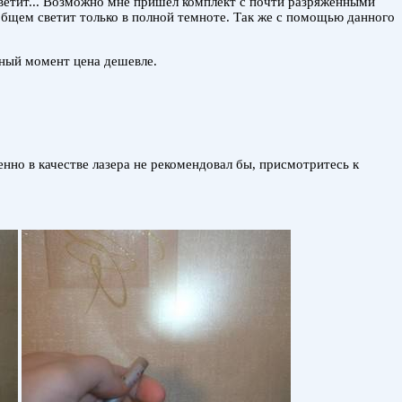
 светит... Возможно мне пришёл комплект с почти разряженными
ообщем светит только в полной темноте. Так же с помощью данного
нный момент цена дешевле.
енно в качестве лазера не рекомендовал бы, присмотритесь к