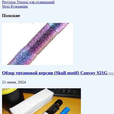
Previous
Упоры для отжиманий
Next
Бумажник
Похожие
Обзор титановой версии (Skull motif) Convoy S21G 
21 июня, 2024