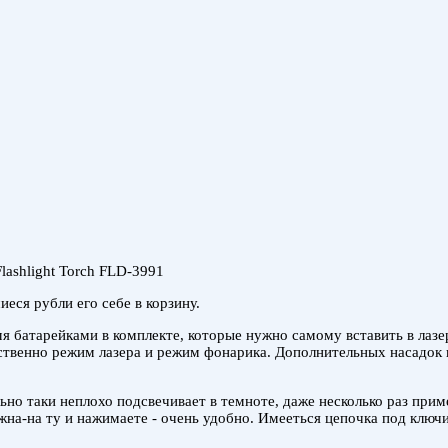
Flashlight Torch FLD-3991
еся рубли его себе в корзину.
мя батарейками в комплекте, которые нужно самому вставить в лазе
ственно режим лазера и режим фонарика. Дополнительных насадок в 
ьно таки неплохо подсвечивает в темноте, даже несколько раз прим
жна-на ту и нажимаете - очень удобно. Имееться цепочка под ключи 