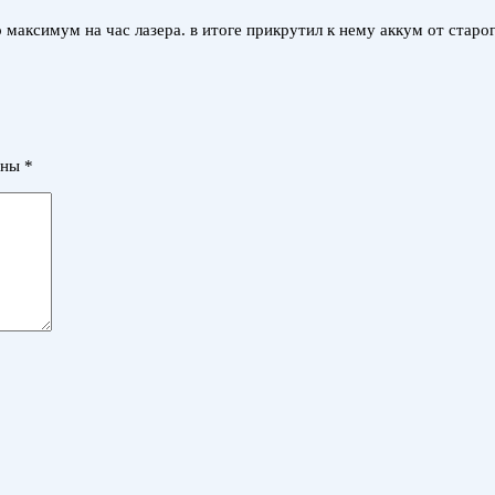
о максимум на час лазера. в итоге прикрутил к нему аккум от старо
ены
*