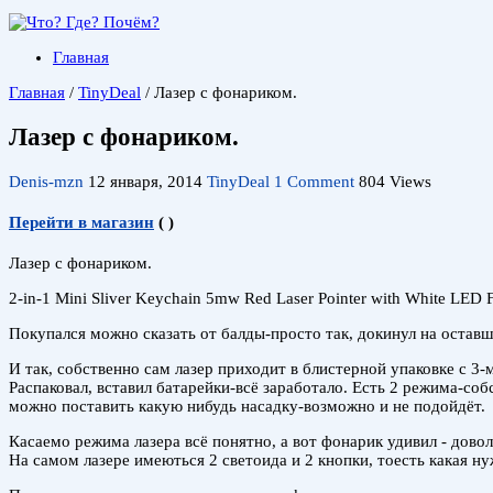
Главная
Главная
/
TinyDeal
/
Лазер с фонариком.
Лазер с фонариком.
Denis-mzn
12 января, 2014
TinyDeal
1 Comment
804 Views
Перейти в магазин
(
)
Лазер с фонариком.
2-in-1 Mini Sliver Keychain 5mw Red Laser Pointer with White LED 
Покупался можно сказать от балды-просто так, докинул на оставши
И так, собственно сам лазер приходит в блистерной упаковке с 3-
Распаковал, вставил батарейки-всё заработало. Есть 2 режима-соб
можно поставить какую нибудь насадку-возможно и не подойдёт.
Касаемо режима лазера всё понятно, а вот фонарик удивил - довол
На самом лазере имеються 2 светоида и 2 кнопки, тоесть какая ну