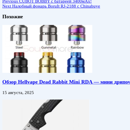
Previous
CUBOT BOBBY с батареей 3400мАх!
Next
Налобный фонарь BoruIt RJ-2188 c Chinabuye
Похожие
Обзор Hellvape Dead Rabbit Mini RDA — мини дрипо
15 августа, 2025