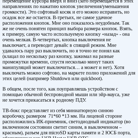
перемещение курсора вверх и вниз (зато перемещается в этих
направлениях по нажатию кнопок увеличения/уменьшения
громкости). Это софтовый косяк и его можно исправить, но
осадок все же остается. В-третьих, не самое удачное
расположения кнопок. Мне оно показалось неудобным. Так
же не очень понятен принцип выбора размера кнопок. Взять,
к примеру, самую часто используемую кнопку «назад» - она
очень мелкая. В-четвертых, кнопка выключения не
выключает, а переводит девайс в спящий режим. Мне
удавалось пару раз выключить, но я точно не понял как
(клацал по нескольку раз кнопку, зажимал на разные
промежутки времени, спустя несколько минут таких
манипуляций может выключиться… а может и нет). Хотя
выключать можно софтово, на маркете полно приложений для
этих целей (например Shutdown или quickboot).
В общем, после того, как поуправляешь устройством с
помощью обычной беспроводной мыши или эйр-мауса, уже
не хочется прикасаться к родному ПДУ.
ТВ-бокс представляет из себя миниатюрную синюю
коробочку, размером 71*60 *13 мм. На лицевой стороне
расположились ИК-приемник, светодиодный индикатор (во
включенном состоянии светит синим, в выключенном –
красным), разъем для microSD карты памяти и 2 ЮСБ порта,