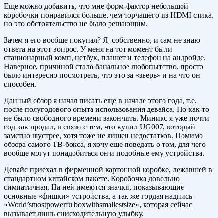
Еще можно добавить, что мне форм-фактор небольшой
коробочки понравился больше, чем торчащего из HDMI стика,
но это обстоятельство не было решающим.
Зачем я его вообще покупал? Я, собственно, и сам не знаю
ответа на этот вопрос. У меня на тот момент были
стационарный комп, нетбук, плашет и телефон на андройде.
Наверное, причиной стало банальное любопытство, просто
было интересно посмотреть, что это за «зверь» и на что он
способен.
Данный обзор я начал писать еще в начале этого года, т.е.
после полугодового опыта использования девайса. Но как-то
не было свободного времени закончить. Миникс я уже почти
год как продал, в связи с тем, что купил UG007, который
заметно шустрее, хотя тоже не лишен недостатков. Помимо
обзора самого ТВ-бокса, я хочу еще поведать о том, для чего
вообще могут понадобиться он и подобные ему устройства.
Девайс приехал в фирменной картонной коробке, лежавшей в
стандартном китайском пакете. Коробочка довольно
симпатичная. На ней имеются значки, показывающие
основные «фишки» устройства, а так же гордая надпись
«World’smostpowerfulboxwithsmallestsize», которая сейчас
вызывает лишь снисходительную улыбку.