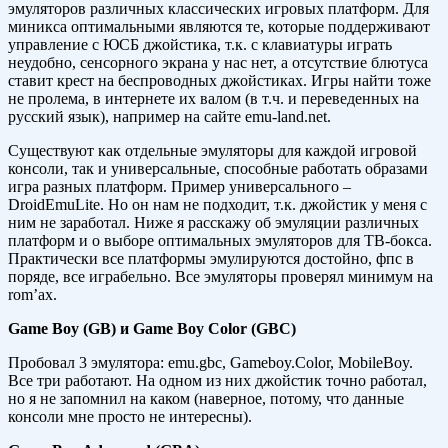
эмуляторов различных классических игровых платформ. Для
миникса оптимальными являются те, которые поддерживают
управление с ЮСБ джойстика, т.к. с клавиатуры играть
неудобно, сенсорного экрана у нас нет, а отсутствие блютуса
ставит крест на беспроводных джойстиках. Игры найти тоже
не пролема, в интернете их валом (в т.ч. и переведенных на
русский язык), например на сайте emu-land.net.
Существуют как отдельные эмуляторы для каждой игровой
консоли, так и универсальные, способные работать образами
игра разных платформ. Пример универсального –
DroidEmuLite. Но он нам не подходит, т.к. джойстик у меня с
ним не заработал. Ниже я расскажу об эмуляции различных
платформ и о выборе оптимальных эмуляторов для ТВ-бокса.
Практически все платформы эмулируются достойно, фпс в
поряде, все играбельно. Все эмуляторы проверял минимум на
rom’ах.
Game Boy (GB) и
Game Boy Color (GBC)
Пробовал 3 эмулятора: emu.gbc, Gameboy.Color, MobileBoy.
Все три работают. На одном из них джойстик точно работал,
но я не запомнил на каком (наверное, потому, что данные
консоли мне просто не интересны).