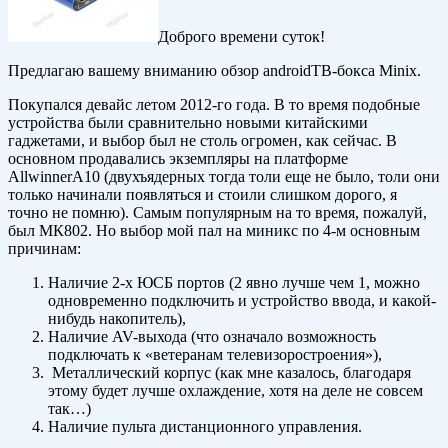
Доброго времени суток!
Предлагаю вашему вниманию обзор androidТВ-бокса Minix.
Покупался девайс летом 2012-го года. В то время подобные
устройства были сравнительно новыми китайскими
гаджетами, и выбор был не столь огромен, как сейчас. В
основном продавались экземпляры на платформе
AllwinnerA10 (двухъядерных тогда толи еще не было, толи они
только начинали появляться и стоили слишком дорого, я
точно не помню). Самым популярным на то время, пожалуй,
был МК802. Но выбор мой пал на миникс по 4-м основным
причинам:
Наличие 2-х ЮСБ портов (2 явно лучше чем 1, можно
одновременно подключить и устройство ввода, и какой-
нибудь накопитель),
Наличие AV-выхода (что означало возможность
подключать к «ветеранам телевизоростроения»),
Металлический корпус (как мне казалось, благодаря
этому будет лучше охлаждение, хотя на деле не совсем
так…)
Наличие пульта дистанционного управления.