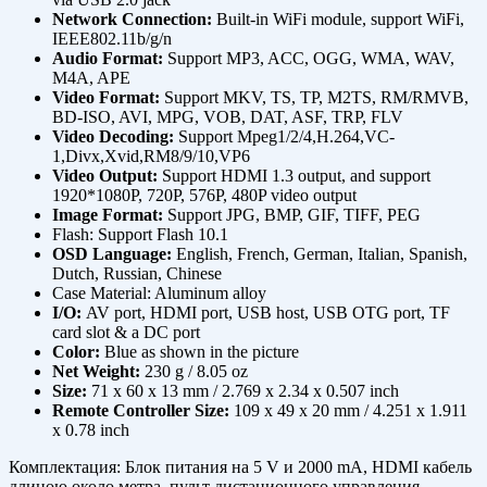
Network Connection:
Built-in WiFi module, support WiFi,
IEEE802.11b/g/n
Audio Format:
Support MP3, ACC, OGG, WMA, WAV,
M4A, APE
Video Format:
Support MKV, TS, TP, M2TS, RM/RMVB,
BD-ISO, AVI, MPG, VOB, DAT, ASF, TRP, FLV
Video Decoding:
Support Mpeg1/2/4,H.264,VC-
1,Divx,Xvid,RM8/9/10,VP6
Video Output:
Support HDMI 1.3 output, and support
1920*1080P, 720P, 576P, 480P video output
Image Format:
Support JPG, BMP, GIF, TIFF, PEG
Flash: Support Flash 10.1
OSD Language:
English, French, German, Italian, Spanish,
Dutch, Russian, Chinese
Case Material: Aluminum alloy
I/O:
AV port, HDMI port, USB host, USB OTG port, TF
card slot & a DC port
Color:
Blue as shown in the picture
Net Weight:
230 g / 8.05 oz
Size:
71 x 60 x 13 mm / 2.769 x 2.34 x 0.507 inch
Remote Controller Size:
109 x 49 x 20 mm / 4.251 x 1.911
x 0.78 inch
Комплектация: Блок питания на 5 V и 2000 mA, HDMI кабель
длиною около метра, пульт дистационного управления,