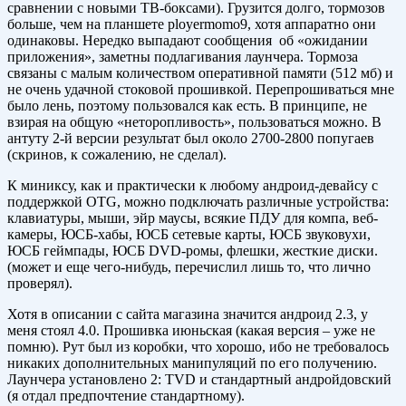
сравнении с новыми ТВ-боксами). Грузится долго, тормозов
больше, чем на планшете ployermomo9, хотя аппаратно они
одинаковы. Нередко выпадают сообщения об «ожидании
приложения», заметны подлагивания лаунчера. Тормоза
связаны с малым количеством оперативной памяти (512 мб) и
не очень удачной стоковой прошивкой. Перепрошиваться мне
было лень, поэтому пользовался как есть. В принципе, не
взирая на общую «неторопливость», пользоваться можно. В
антуту 2-й версии результат был около 2700-2800 попугаев
(скринов, к сожалению, не сделал).
К миниксу, как и практически к любому андроид-девайсу с
поддержкой OTG, можно подключать различные устройства:
клавиатуры, мыши, эйр маусы, всякие ПДУ для компа, веб-
камеры, ЮСБ-хабы, ЮСБ сетевые карты, ЮСБ звуковухи,
ЮСБ геймпады, ЮСБ DVD-ромы, флешки, жесткие диски.
(может и еще чего-нибудь, перечислил лишь то, что лично
проверял).
Хотя в описании с сайта магазина значится андроид 2.3, у
меня стоял 4.0. Прошивка июньская (какая версия – уже не
помню). Рут был из коробки, что хорошо, ибо не требовалось
никаких дополнительных манипуляций по его получению.
Лаунчера установлено 2: TVD и стандартный андройдовский
(я отдал предпочтение стандартному).