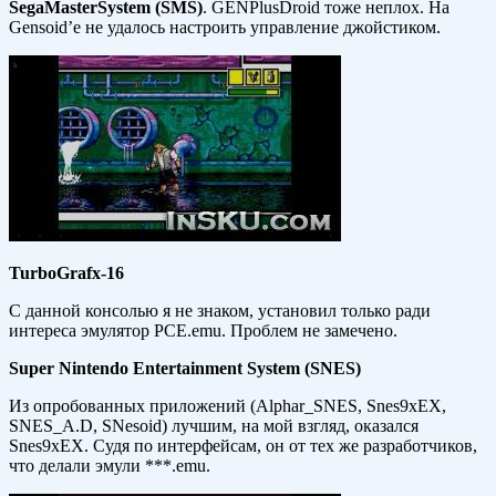
Sega
Master
System (
SMS)
. GENPlusDroid тоже неплох. На
Gensoid’е не удалось настроить управление джойстиком.
TurboGrafx-16
С данной консолью я не знаком, установил только ради
интереса эмулятор PCE.emu. Проблем не замечено.
Super Nintendo Entertainment System (SNES)
Из опробованных приложений (Alphar_SNES, Snes9xEX,
SNES_A.D, SNesoid) лучшим, на мой взгляд, оказался
Snes9xEX. Судя по интерфейсам, он от тех же разработчиков,
что делали эмули ***.emu.