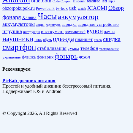
bluetooth
led
featured
Discount
mp3
Code Coupon
Обзор
XIAOMI
obzorpokupok.ru
usb
tv-box
Power bank
watch
Часы
аккумулятор
фонаря
Халява
аккумуляторы
зарядка
зарядное устройство
акция
гарнитура
купон
игрушка
инструмент
лампа
компактный
инструкция
наушники
одежда
скидка
планшет
нож
обувь
плеер
смартфон
стабилизация
телефон
сумка
тестирование
фонарь
фонарик
чехол
украшение
флешка
Рекомендуем
PicEat: дневник питания
Простой и удобный дневник безстрессовый питания.
Поддерживает iOS и Android.
© Copyright 2026, All Rights Reserved