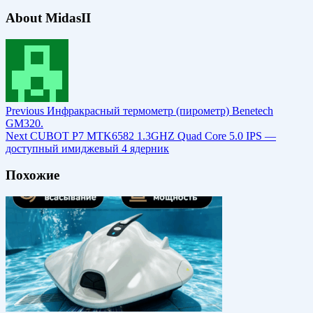
About MidasII
Previous
Инфракрасный термометр (пирометр) Benetech
GM320.
Next
CUBOT P7 MTK6582 1.3GHZ Quad Core 5.0 IPS —
доступный имиджевый 4 ядерник
Похожие