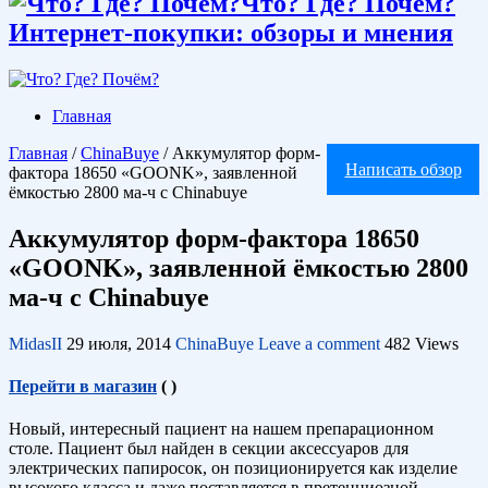
Что? Где? Почём?
Интернет-покупки: обзоры и мнения
Главная
Главная
/
ChinaBuye
/
Аккумулятор форм-
Написать обзор
фактора 18650 «GOONK», заявленной
ёмкостью 2800 ма-ч c Chinabuye
Аккумулятор форм-фактора 18650
«GOONK», заявленной ёмкостью 2800
ма-ч c Chinabuye
MidasII
29 июля, 2014
ChinaBuye
Leave a comment
482 Views
Перейти в магазин
(
)
Новый, интересный пациент на нашем препарационном
столе. Пациент был найден в секции аксессуаров для
электрических папиросок, он позиционируется как изделие
высокого класса и даже поставляется в претенциозной