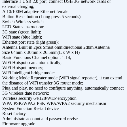
Interface 1 USB 2.0 port, connect USB 3G network cards or
external charging;
A 10/100M adaptive Ethernet female
Button Reset button (Long press 5 seconds)
Switch Wireless switch
LED Status instruction:
3G state (green light);
WiFi state (blue light);
Ethernet port state (light green);
Antenna Built-in 2pcs Smart omnidirectional 2dbm Antenna
Size 64mm x 30mm x 26.5mm(L x W x H)
Basic Functions Channel option: 1-14;
WiFi Hotspot scan automatically;
WiFi Hotspot memory;
WiFi Intelligent bridge mode:
Working Mode Repeater mode (WiFi signal repeater), it can extend
the distance of WiFi transfer 3G router mode;
Plug and play, no need to configure anything, automatically connect
3G wireless date network;
Wireless security 64/128/WEP encryption
WPA-PSK/WPA2-PSK WPA/WPA2 security mechanism
System Function Restart device
Reset factory
Administrate account and password revise
Firmware upgrade