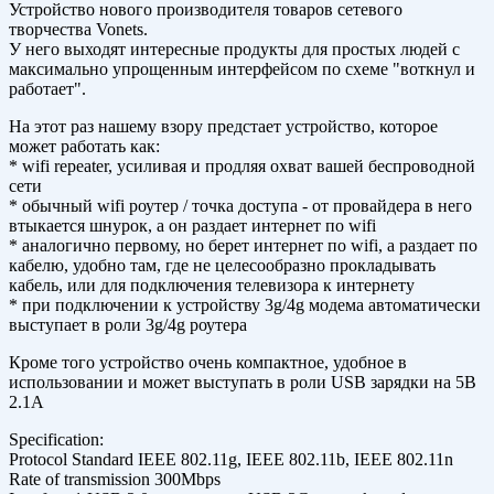
Устройство нового производителя товаров сетевого
творчества Vonets.
У него выходят интересные продукты для простых людей с
максимально упрощенным интерфейсом по схеме "воткнул и
работает".
На этот раз нашему взору предстает устройство, которое
может работать как:
* wifi repeater, усиливая и продляя охват вашей беспроводной
сети
* обычный wifi роутер / точка доступа - от провайдера в него
втыкается шнурок, а он раздает интернет по wifi
* аналогично первому, но берет интернет по wifi, а раздает по
кабелю, удобно там, где не целесообразно прокладывать
кабель, или для подключения телевизора к интернету
* при подключении к устройству 3g/4g модема автоматически
выступает в роли 3g/4g роутера
Кроме того устройство очень компактное, удобное в
использовании и может выступать в роли USB зарядки на 5В
2.1А
Specification:
Protocol Standard IEEE 802.11g, IEEE 802.11b, IEEE 802.11n
Rate of transmission 300Mbps