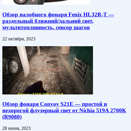
Обзор налобного фонаря Fenix HL32R-T —
раздельный ближний/дальний свет,
мультитопливность, сенсор шагов
22 октября, 2023
Обзор фонаря Convoy S21E — простой и
недорогой флудерный свет от Nichia 519A 2700K
(R9080)
28 июня, 2023