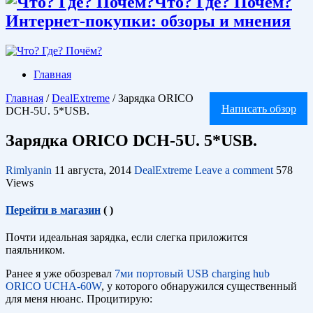
Что? Где? Почём?
Интернет-покупки: обзоры и мнения
Главная
Главная
/
DealExtreme
/
Зарядка ORICO
Написать обзор
DCH-5U. 5*USB.
Зарядка ORICO DCH-5U. 5*USB.
Rimlyanin
11 августа, 2014
DealExtreme
Leave a comment
578
Views
Перейти в магазин
(
)
Почти идеальная зарядка, если слегка приложится
паяльником.
Ранее я уже обозревал
7ми портовый USB charging hub
ORICO UCHA-60W
, у которого обнаружился существенный
для меня нюанс. Процитирую: