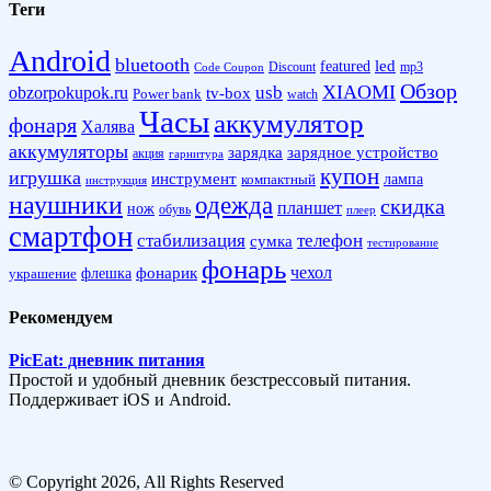
Теги
Android
bluetooth
led
featured
Discount
mp3
Code Coupon
Обзор
XIAOMI
obzorpokupok.ru
usb
tv-box
Power bank
watch
Часы
аккумулятор
фонаря
Халява
аккумуляторы
зарядка
зарядное устройство
акция
гарнитура
купон
игрушка
инструмент
лампа
компактный
инструкция
наушники
одежда
скидка
планшет
нож
обувь
плеер
смартфон
стабилизация
телефон
сумка
тестирование
фонарь
фонарик
чехол
украшение
флешка
Рекомендуем
PicEat: дневник питания
Простой и удобный дневник безстрессовый питания.
Поддерживает iOS и Android.
© Copyright 2026, All Rights Reserved