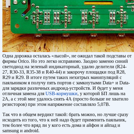
Одна дорожка осталась «лысой», не ожидал такой подставы от
фирмы Orico. Но это легко исправимо. Заодно заменю синий
светодиод на зеленый индикаторный, удалю делители (R24-
27, R30-33, R35-38 и R40-44) и закорочу площадки под R28,
R29 и R29. В итоге путем таких нехитрых манипуляций с
паяльником я получу пять портов с замкнутыми Data+ и Data-
для зарядки различных андроид-устройств. И будет у меня
отличная замена для
USB-кормушки
, у которой БП лишь на
2А, а с этой мне удалось снять 4А (просто больше не хватило
резисторов) при этом напряжение составляло 5,07В.
Так что в общем вердикт такой: брать можно, но лучше сразу
исходить из того, что к ней надо будет применить паяльник,
тем более что вряд ли у кого есть дома и айфон и айпад и
samsung и android.