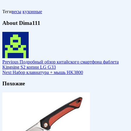
Теги
весы
кухонные
About Dima111
Previous
Подробный обзор китайского смартфона фаблета
Kingsing S2 копии LG G33
Next
Набор клавиатура + мышь HK3800
Похожие