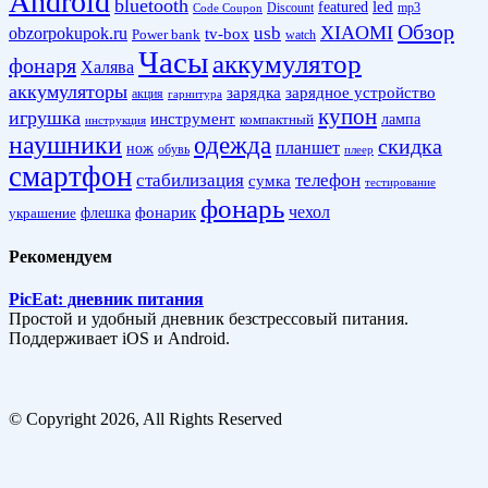
Android
bluetooth
led
featured
Discount
mp3
Code Coupon
Обзор
XIAOMI
obzorpokupok.ru
usb
tv-box
Power bank
watch
Часы
аккумулятор
фонаря
Халява
аккумуляторы
зарядка
зарядное устройство
акция
гарнитура
купон
игрушка
инструмент
лампа
компактный
инструкция
наушники
одежда
скидка
планшет
нож
обувь
плеер
смартфон
стабилизация
телефон
сумка
тестирование
фонарь
фонарик
чехол
украшение
флешка
Рекомендуем
PicEat: дневник питания
Простой и удобный дневник безстрессовый питания.
Поддерживает iOS и Android.
© Copyright 2026, All Rights Reserved