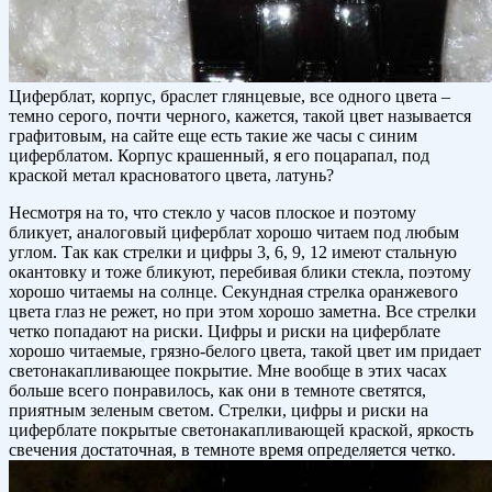
Циферблат, корпус, браслет глянцевые, все одного цвета –
темно серого, почти черного, кажется, такой цвет называется
графитовым, на сайте еще есть такие же часы с синим
циферблатом. Корпус крашенный, я его поцарапал, под
краской метал красноватого цвета, латунь?
Несмотря на то, что стекло у часов плоское и поэтому
бликует, аналоговый циферблат хорошо читаем под любым
углом. Так как стрелки и цифры 3, 6, 9, 12 имеют стальную
окантовку и тоже бликуют, перебивая блики стекла, поэтому
хорошо читаемы на солнце. Секундная стрелка оранжевого
цвета глаз не режет, но при этом хорошо заметна. Все стрелки
четко попадают на риски. Цифры и риски на циферблате
хорошо читаемые, грязно-белого цвета, такой цвет им придает
светонакапливающее покрытие. Мне вообще в этих часах
больше всего понравилось, как они в темноте светятся,
приятным зеленым светом. Стрелки, цифры и риски на
циферблате покрытые светонакапливающей краской, яркость
свечения достаточная, в темноте время определяется четко.