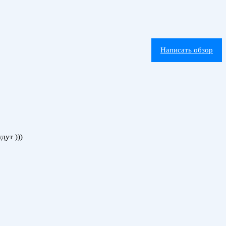
Написать обзор
дут )))