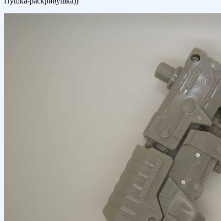
Пушка-раскривушка))